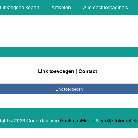
Linktegoed kopen
Artikelen
Alle dochterpagina's
Link toevoegen
Contact
Link toevoegen
ight © 2023 Onderdeel van
BaakmanMedia
&
Vrolijk Internet S