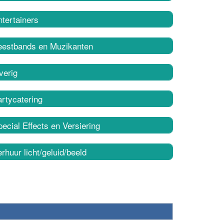
tertainers
eestbands en Muzikanten
verig
rtycatering
ecial Effects en Versiering
rhuur licht/geluid/beeld