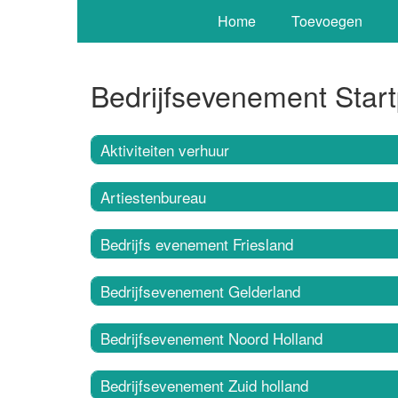
Home
Toevoegen
Bedrijfsevenement Star
Aktiviteiten verhuur
Artiestenbureau
Bedrijfs evenement Friesland
Bedrijfsevenement Gelderland
Bedrijfsevenement Noord Holland
Bedrijfsevenement Zuid holland