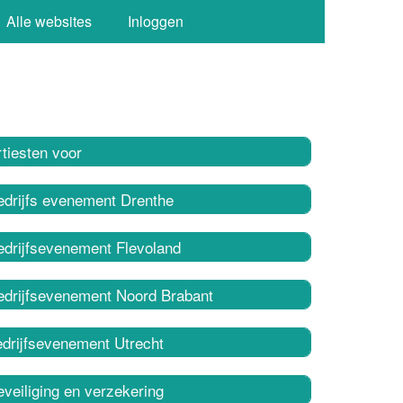
Alle websites
Inloggen
tiesten voor
edrijfs evenement Drenthe
edrijfsevenement Flevoland
edrijfsevenement Noord Brabant
edrijfsevenement Utrecht
veiliging en verzekering