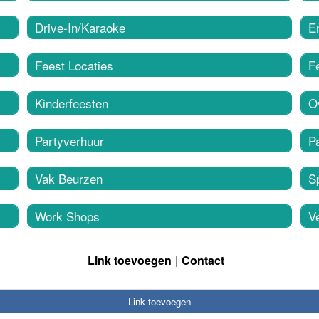
Drive-In/Karaoke
En
Feest Locaties
F
Kinderfeesten
O
Partyverhuur
Pa
Vak Beurzen
Sp
Work Shops
Ve
Link toevoegen
Contact
Link toevoegen