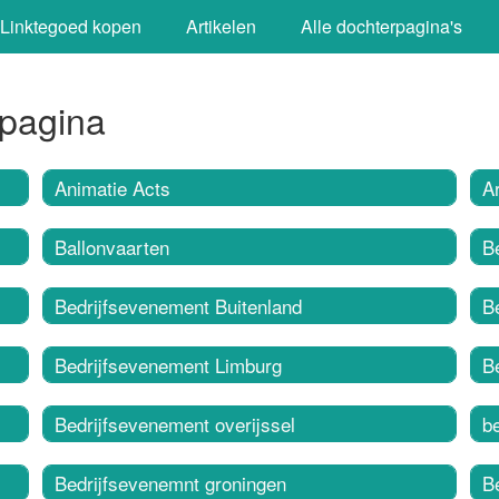
Linktegoed kopen
Artikelen
Alle dochterpagina's
tpagina
Animatie Acts
Ar
Ballonvaarten
B
Bedrijfsevenement Buitenland
B
Bedrijfsevenement Limburg
B
Bedrijfsevenement overijssel
b
Bedrijfsevenemnt groningen
Be