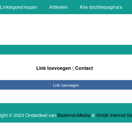
Linktegoed kopen
Artikelen
Alle dochterpagina's
Link toevoegen
Contact
Link toevoegen
ight © 2023 Onderdeel van
BaakmanMedia
&
Vrolijk Internet S