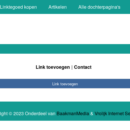
Linktegoed kopen
Artikelen
Alle dochterpagina's
Link toevoegen
Contact
Link toevoegen
ight © 2023 Onderdeel van
BaakmanMedia
&
Vrolijk Internet S